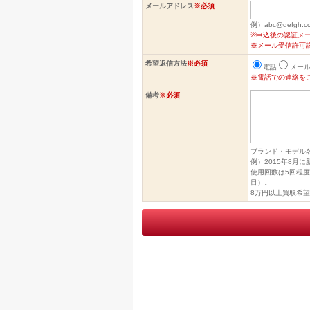
メールアドレス
※必須
例）abc@defgh.c
※申込後の認証メ
※メール受信許可
希望返信方法
※必須
電話
メー
※電話での連絡を
備考
※必須
ブランド・モデル
例）2015年8月
使用回数は5回程
目）。
8万円以上買取希