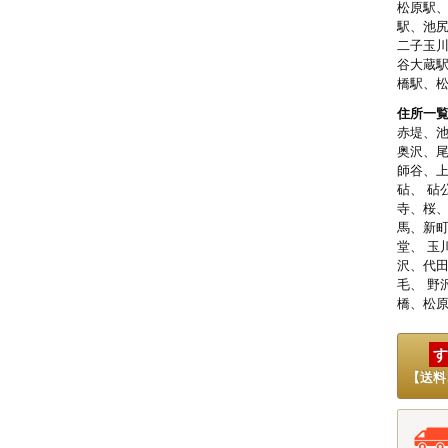
松原駅
駅、池
二子玉
谷大蔵
橋駅、
住所一
赤堤、
奥沢、尾
師谷、上
砧、 砧
寺、桜、
馬、新町
堂、 玉
沢、代田
毛、 野
橋、松原
す
【送料