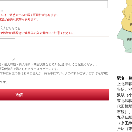
om
ールは、迷惑メールに届く可能性があります。
設定が必要な携帯もあります。
ル
どちらでも
ご希望のお客様はご連絡先の入力漏れにご注意ください。
名・購入時期・購入場所・商品状態などできるだけ詳しくご記載ください。
に新宿伊勢丹で購入したセリーヌラゲージです。
度で特に目立つ傷はありませんが、持ち手にマジックの汚れがございます（写真3枚
駅名一
望です。
上北沢
谷駅、
沢駅（
東北沢
代田橋
市線）
九品仏
（京王
戸駅（