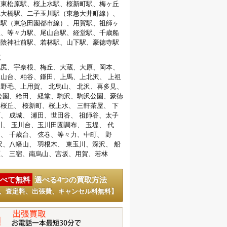
、東松原駅、桜上水駅、桜新町駅、梅ヶ丘
尻大橋駅、二子玉川駅（東急大井町線）、
川駅（東急田園都市線）、用賀駅、祖師ヶ
駅、等々力駅、尾山台駅、経堂駅、千歳船
松陰神社前駅、若林駅、山下駅、豪徳寺駅
覧
池尻、宇奈根、梅丘、大蔵、大原、岡本、
山台、粕谷、鎌田、上馬、上北沢、 上祖
野毛、上用賀、 北烏山、 北沢、喜多見、
公園、給田、 経堂、駒沢、駒沢公園、豪徳
桜丘、 桜新町、桜上水、 三軒茶屋、 下
、 成城、 瀬田、世田谷、 祖師谷、太子
川、 玉川台、玉川田園調布、 玉堤、 代
、 千歳台、 弦巻、等々力、中町、 野
沢、八幡山、 羽根木、 東玉川、深沢、 船
、 三宿、南烏山、宮坂、用賀、若林
べて無料
選べる4つの買取方法
、査定料、出張費、キャンセル料無料】