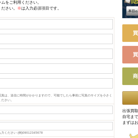
ームをご利用ください。
ください。
※
は入力必須項目です。
買
買
商
写真は、送信に時間がかかりますので、可能でしたら事前に写真のサイズを小さく
ください。
出張買
自宅ま
まずは
ださい (例)09012345678