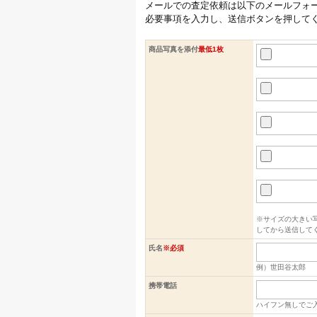
メールでの査定依頼は以下のメールフォ
必要事項を入力し、送信ボタンを押して
商品写真を添付
最低1枚
※サイズの大きい
してから送信して
氏名
※必須
例）世田谷太郎
携帯電話
ハイフン無しでご入力く